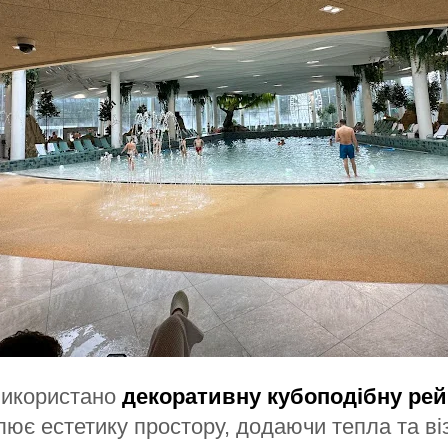
використано
декоративну кубоподібну рей
ює естетику простору, додаючи тепла та віз