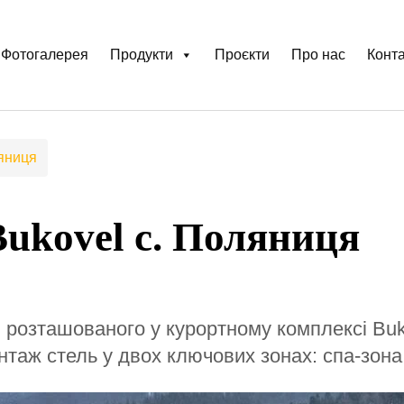
Фотогалерея
Продукти
Проєкти
Про нас
Конта
яниця
kovel с. Поляниця
 розташованого у курортному комплексі Buk
таж стель у двох ключових зонах: спа-зона 