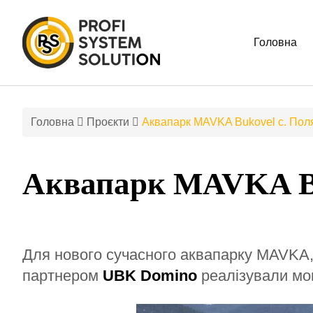
Головна
Головна
Проєкти
Аквапарк MAVKA Bukovel с. Пол
Аквапарк MAVKA Bu
Для нового сучасного аквапарку MAVKA,
партнером
UBK Domino
реалізували мон