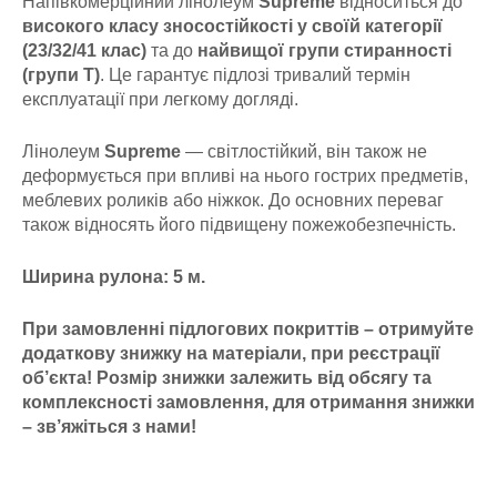
Напівкомерційний лінолеум
Supreme
відноситься до
високого класу зносостійкості у своїй категорії
(23/32/41 клас)
та до
найвищої групи стиранності
(групи Т)
. Це гарантує підлозі тривалий термін
експлуатації при легкому догляді.
Лінолеум
Supreme
— світлостійкий, він також не
деформується при впливі на нього гострих предметів,
меблевих роликів або ніжкок. До основних переваг
також відносять його підвищену пожежобезпечність.
Ширина рулона: 5 м.
При замовленні підлогових покриттів – отримуйте
додаткову знижку на матеріали, при реєстрації
об’єкта! Розмір знижки залежить від обсягу та
комплексності замовлення, для отримання знижки
– зв’яжіться з нами!